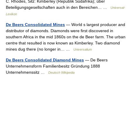
C. Rhodes, Sitz: Kimberley (Republik Südafrika); über
Beteiligungsgesellschaften auch in den Bereichen… …
Universal-
Lexikon
De Beers Consolidated Mines
— World s largest producer and
distributor of diamonds. Diamonds were first discovered in
southern Africa in the mid 1860s on the de Beer farm. The urban
centre that resulted is now known as Kimberley. Two diamond
mines dug there (no longer in… …
Universalium
De Beers Consolidated Diamond Mines
— De Beers
Unternehmensform Familienbesitz Gründung 1888
Unternehmenssitz …
Deutsch Wikipedia