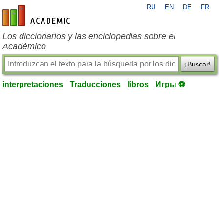
RU
EN
DE
FR
es-academic.com
Los diccionarios y las enciclopedias sobre el
Académico
¡Buscar!
interpretaciones
Traducciones
libros
Игры ⚽