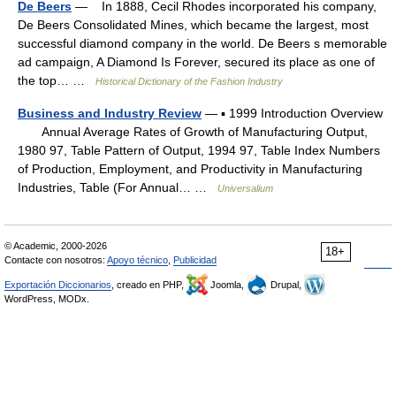
De Beers
— In 1888, Cecil Rhodes incorporated his company,
De Beers Consolidated Mines, which became the largest, most
successful diamond company in the world. De Beers s memorable
ad campaign, A Diamond Is Forever, secured its place as one of
the top… …
Historical Dictionary of the Fashion Industry
Business and Industry Review
— ▪ 1999 Introduction Overview
Annual Average Rates of Growth of Manufacturing Output,
1980 97, Table Pattern of Output, 1994 97, Table Index Numbers
of Production, Employment, and Productivity in Manufacturing
Industries, Table (For Annual… …
Universalium
© Academic, 2000-2026
18+
Contacte con nosotros:
Apoyo técnico
,
Publicidad
Exportación Diccionarios
, creado en PHP,
Joomla,
Drupal,
WordPress, MODx.