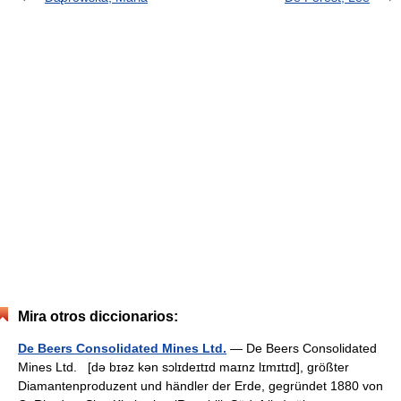
Mira otros diccionarios:
De Beers Consolidated Mines Ltd.
— De Beers Consolidated
Mines Ltd. [də bɪəz kən sɔlɪdeɪtɪd maɪnz lɪmɪtɪd], größter
Diamantenproduzent und händler der Erde, gegründet 1880 von